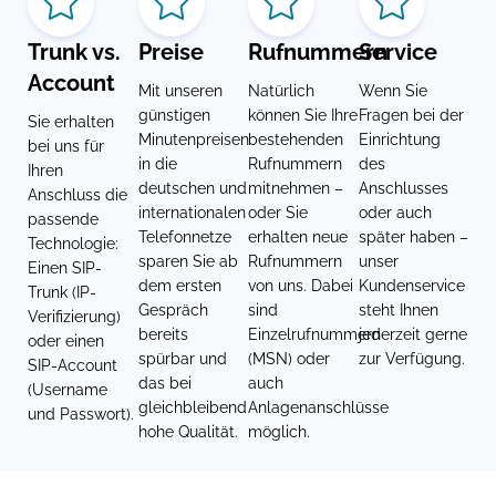
Trunk vs.
Preise
Rufnummern
Service
Account
Mit unseren
Natürlich
Wenn Sie
günstigen
können Sie Ihre
Fragen bei der
Sie erhalten
Minutenpreisen
bestehenden
Einrichtung
bei uns für
in die
Rufnummern
des
Ihren
deutschen und
mitnehmen –
Anschlusses
Anschluss die
internationalen
oder Sie
oder auch
passende
Telefonnetze
erhalten neue
später haben –
Technologie:
sparen Sie ab
Rufnummern
unser
Einen SIP-
dem ersten
von uns. Dabei
Kundenservice
Trunk (IP-
Gespräch
sind
steht Ihnen
Verifizierung)
bereits
Einzelrufnummern
jederzeit gerne
oder einen
spürbar und
(MSN) oder
zur Verfügung.
SIP-Account
das bei
auch
(Username
gleichbleibend
Anlagenanschlüsse
und Passwort).
hohe Qualität.
möglich.