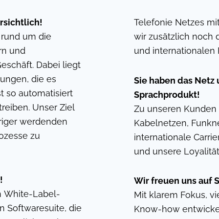
sichtlich!
Telefonie Netzes m
 rund um die
wir zusätzlich noch 
rn und
und internationale
eschäft. Dabei liegt
ungen, die es
Sie haben das Netz
 so automatisiert
Sprachprodukt!
reiben. Unser Ziel
Zu unseren Kunden d
eriger werdenden
Kabelnetzen, Funkne
rozesse zu
internationale Carr
und unsere Loyalitä
!
Wir freuen uns auf S
en White-Label-
Mit klarem Fokus, vi
n Softwaresuite, die
Know-how entwickel