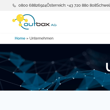
Zum
0800 68826924
Österreich: +43 720 880 808
Schweiz
Inhalt
springen
Home
»
Unternehmen