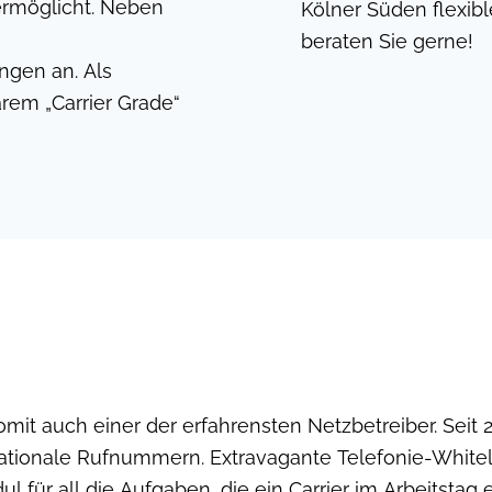
ermöglicht. Neben
Kölner Süden flexib
beraten Sie gerne!
ngen an. Als
rem „Carrier Grade“
omit auch einer der erfahrensten Netzbetreiber. Seit
nationale Rufnummern. Extravagante Telefonie-Whit
l für all die Aufgaben, die ein Carrier im Arbeitsta